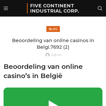
FIVE CONTINENT
INDUSTRIAL CORP.
BLOG
Beoordeling van online casinos in
Belgi.7692 (2)
Admin
Beoordeling van online
casino’s in België