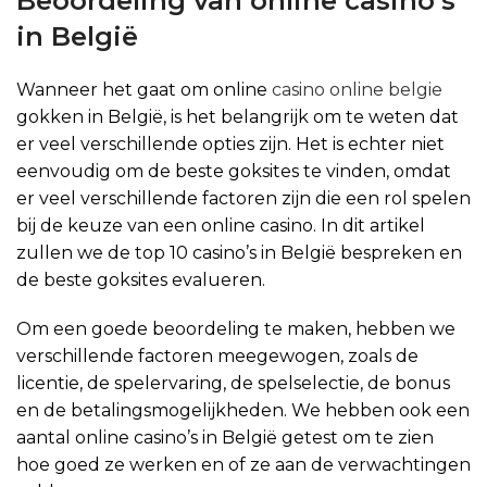
Beoordeling van online casino’s
in België
Wanneer het gaat om online
casino online belgie
gokken in België, is het belangrijk om te weten dat
er veel verschillende opties zijn. Het is echter niet
eenvoudig om de beste goksites te vinden, omdat
er veel verschillende factoren zijn die een rol spelen
bij de keuze van een online casino. In dit artikel
zullen we de top 10 casino’s in België bespreken en
de beste goksites evalueren.
Om een goede beoordeling te maken, hebben we
verschillende factoren meegewogen, zoals de
licentie, de spelervaring, de spelselectie, de bonus
en de betalingsmogelijkheden. We hebben ook een
aantal online casino’s in België getest om te zien
hoe goed ze werken en of ze aan de verwachtingen