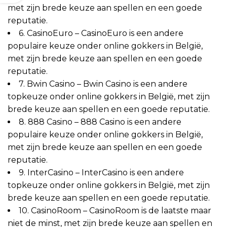
met zijn brede keuze aan spellen en een goede
reputatie.
6. CasinoEuro – CasinoEuro is een andere
populaire keuze onder online gokkers in België,
met zijn brede keuze aan spellen en een goede
reputatie.
7. Bwin Casino – Bwin Casino is een andere
topkeuze onder online gokkers in België, met zijn
brede keuze aan spellen en een goede reputatie.
8. 888 Casino – 888 Casino is een andere
populaire keuze onder online gokkers in België,
met zijn brede keuze aan spellen en een goede
reputatie.
9. InterCasino – InterCasino is een andere
topkeuze onder online gokkers in België, met zijn
brede keuze aan spellen en een goede reputatie.
10. CasinoRoom – CasinoRoom is de laatste maar
niet de minst, met zijn brede keuze aan spellen en