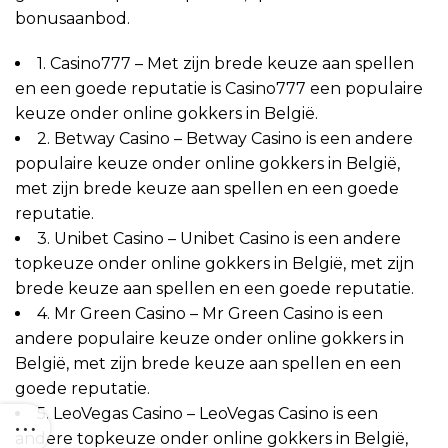
bonusaanbod.
1. Casino777 – Met zijn brede keuze aan spellen
en een goede reputatie is Casino777 een populaire
keuze onder online gokkers in België.
2. Betway Casino – Betway Casino is een andere
populaire keuze onder online gokkers in België,
met zijn brede keuze aan spellen en een goede
reputatie.
3. Unibet Casino – Unibet Casino is een andere
topkeuze onder online gokkers in België, met zijn
brede keuze aan spellen en een goede reputatie.
4. Mr Green Casino – Mr Green Casino is een
andere populaire keuze onder online gokkers in
België, met zijn brede keuze aan spellen en een
goede reputatie.
5. LeoVegas Casino – LeoVegas Casino is een
andere topkeuze onder online gokkers in België,