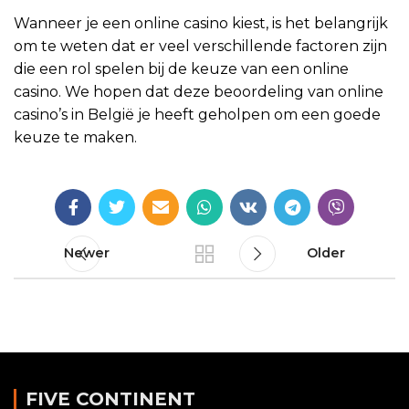
Wanneer je een online casino kiest, is het belangrijk
om te weten dat er veel verschillende factoren zijn
die een rol spelen bij de keuze van een online
casino. We hopen dat deze beoordeling van online
casino’s in België je heeft geholpen om een goede
keuze te maken.
Newer
Older
FIVE CONTINENT