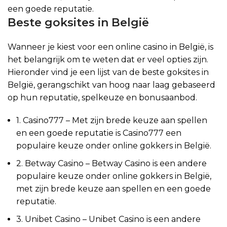
een goede reputatie.
Beste goksites in België
Wanneer je kiest voor een online casino in België, is
het belangrijk om te weten dat er veel opties zijn.
Hieronder vind je een lijst van de beste goksites in
België, gerangschikt van hoog naar laag gebaseerd
op hun reputatie, spelkeuze en bonusaanbod.
1. Casino777 – Met zijn brede keuze aan spellen
en een goede reputatie is Casino777 een
populaire keuze onder online gokkers in België.
2. Betway Casino – Betway Casino is een andere
populaire keuze onder online gokkers in België,
met zijn brede keuze aan spellen en een goede
reputatie.
3. Unibet Casino – Unibet Casino is een andere