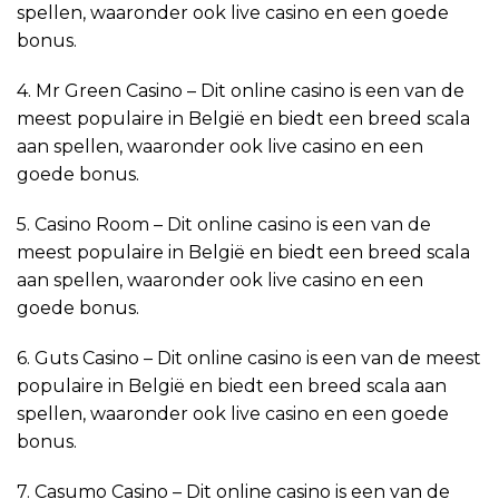
spellen, waaronder ook live casino en een goede
bonus.
4. Mr Green Casino – Dit online casino is een van de
meest populaire in België en biedt een breed scala
aan spellen, waaronder ook live casino en een
goede bonus.
5. Casino Room – Dit online casino is een van de
meest populaire in België en biedt een breed scala
aan spellen, waaronder ook live casino en een
goede bonus.
6. Guts Casino – Dit online casino is een van de meest
populaire in België en biedt een breed scala aan
spellen, waaronder ook live casino en een goede
bonus.
7. Casumo Casino – Dit online casino is een van de