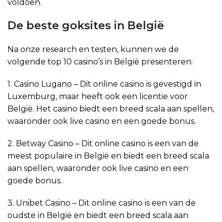
voldoen.
De beste goksites in België
Na onze research en testen, kunnen we de
volgende top 10 casino’s in België presenteren:
1. Casino Lugano – Dit online casino is gevestigd in
Luxemburg, maar heeft ook een licentie voor
België. Het casino biedt een breed scala aan spellen,
waaronder ook live casino en een goede bonus.
2. Betway Casino – Dit online casino is een van de
meest populaire in België en biedt een breed scala
aan spellen, waaronder ook live casino en een
goede bonus.
3. Unibet Casino – Dit online casino is een van de
oudste in België en biedt een breed scala aan