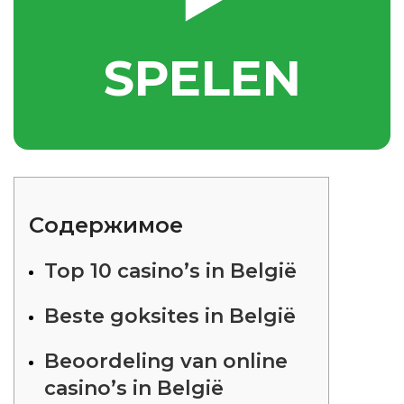
▶️
SPELEN
Содержимое
Top 10 casino’s in België
Beste goksites in België
Beoordeling van online
casino’s in België