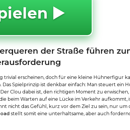
pielen ▶️
rqueren der Straße führen z
Herausforderung
rivial erscheinen, doch für eine kleine Hühnerfigur kan
as Spielprinzip ist denkbar einfach: Man steuert ein 
en. Der Clou dabei ist, den richtigen Moment zu erwische
e beim Warten auf eine Lücke im Verkehr aufkommt, is
ennt nicht das Gefühl, kurz vor dem Ziel zu sein, nur u
road
stellt somit eine unterhaltsame, aber auch fordern