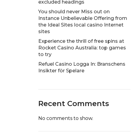
excluded headings
You should never Miss out on
Instance Unbelievable Offering from
the Ideal Sites local casino Internet
sites
Experience the thrill of free spins at
Rocket Casino Australia: top games
to try
Refuel Casino Logga In: Branschens
Insikter för Spelare
Recent Comments
No comments to show.