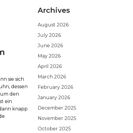
Archives
August 2026
July 2026
June 2026
um
May 2026
April 2026
March 2026
n sie sich
Huhn, dessen
February 2026
n, um den
January 2026
t ein
December 2025
m dann knapp
de
November 2025
October 2025