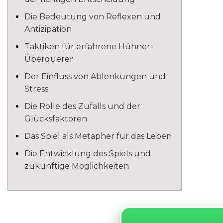
Die Bedeutung von Reflexen und
Antizipation
Taktiken für erfahrene Hühner-
Überquerer
Der Einfluss von Ablenkungen und
Stress
Die Rolle des Zufalls und der
Glücksfaktoren
Das Spiel als Metapher für das Leben
Die Entwicklung des Spiels und
zukünftige Möglichkeiten