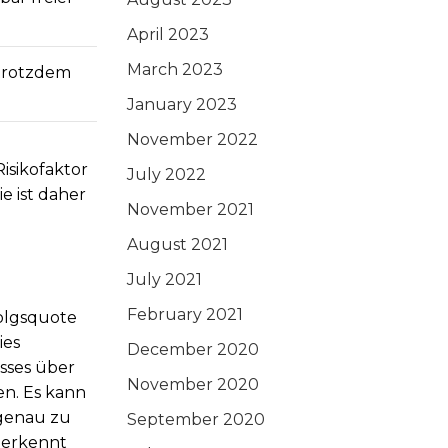
April 2023
March 2023
trotzdem
January 2023
November 2022
isikofaktor
July 2022
e ist daher
November 2021
August 2021
July 2021
February 2021
folgsquote
ies
December 2020
usses über
November 2020
n. Es kann
 genau zu
September 2020
e erkennt