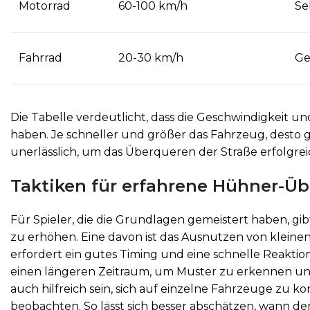
Motorrad
60-100 km/h
Se
Fahrrad
20-30 km/h
Ge
Die Tabelle verdeutlicht, dass die Geschwindigkeit un
haben. Je schneller und größer das Fahrzeug, desto g
unerlässlich, um das Überqueren der Straße erfolgrei
Taktiken für erfahrene Hühner-Üb
Für Spieler, die die Grundlagen gemeistert haben, gi
zu erhöhen. Eine davon ist das Ausnutzen von kleinen
erfordert ein gutes Timing und eine schnelle Reaktio
einen längeren Zeitraum, um Muster zu erkennen un
auch hilfreich sein, sich auf einzelne Fahrzeuge zu
beobachten. So lässt sich besser abschätzen, wann de