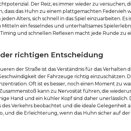
uchtpotenzial. Der Reiz, es immer wieder zu versuchen, d
n, dass das Huhn zu einem plattgemachten Federvieh wir
den Alters, sich schnell in das Spiel einzuarbeiten. Es is
en Mitteln ein fesselndes und unterhaltsames Spielerlebn
, Timing und schnellen Reflexen macht jede Runde zu 
 der richtigen Entscheidung
eren der Straße ist das Verständnis für das Verhalten d
Geschwindigkeit der Fahrzeuge richtig einzuschätzen. 
ntration. Oft ist es besser, noch einen Moment zu war
m Zusammenstoß kann zu Nervosität führen, die wiederu
ge Hand und ein kühler Kopf sind daher unerlässlich. 
ss des Verkehrs beobachtet und die ideale Gelegenheit 
o, und die Erleichterung, wenn das Huhn sicher auf de