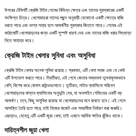
উপরের টেবিলটি ক্রেজি টাইম গেমের বিভিন্ন ক্ষেত্র এবং তাদের পুরস্কারের একটি
সংক্ষিপ্ত চিত্র। খেলোয়াড়রা তাদের পছন্দ অনুযায়ী যেকোনো একটি ক্ষেত্রে বাজি
ধরতে পারে এবং ভাগ্য সহায় হলে আকর্ষণীয় পুরস্কার জিততে পারে। গেমের এই
কাঠামোটি খেলোয়াড়দের জন্য একটি সুস্পষ্ট ধারণা দেয় এবং তাদের বাজি ধরার সিদ্ধান্ত
নিতে সাহায্য করে।
ক্রেজি টাইম খেলার সুবিধা এবং অসুবিধা
ক্রেজি টাইম খেলার অনেক সুবিধা রয়েছে। প্রথমত, এটি খেলা সহজ এবং যে কেউ
এটি উপভোগ করতে পারে। দ্বিতীয়ত, এই গেমে জেতার সম্ভাবনা তুলনামূলকভাবে
বেশি, বিশেষ করে বোনাস রাউন্ডগুলোতে। তৃতীয়ত, লাইভ ক্যাসিনো পরিবেশ
খেলোয়াড়দের বাস্তব ক্যাসিনোর অনুভূতি দেয়, যা অনলাইন গেমিংয়ের একটি বড়
আকর্ষণ। তবে, কিছু অসুবিধা রয়েছে যা খেলোয়াড়দের মনে রাখতে হবে। এই গেমে
আসক্তি তৈরি হতে পারে, তাই নিজের বাজেট এবং সময়সীমা নির্ধারণ করা জরুরি।
এছাড়াও, যেহেতু এটি একটি জুয়া খেলা, তাই এখানে আর্থিক ক্ষতির ঝুঁকিও থাকে।
দায়িত্বশীল জুয়া খেলা