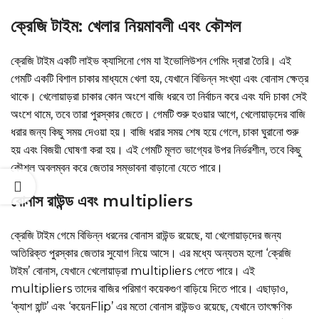
ক্রেজি টাইম: খেলার নিয়মাবলী এবং কৌশল
ক্রেজি টাইম একটি লাইভ ক্যাসিনো গেম যা ইভোলিউশন গেমিং দ্বারা তৈরি। এই
গেমটি একটি বিশাল চাকার মাধ্যমে খেলা হয়, যেখানে বিভিন্ন সংখ্যা এবং বোনাস ক্ষেত্র
থাকে। খেলোয়াড়রা চাকার কোন অংশে বাজি ধরবে তা নির্বাচন করে এবং যদি চাকা সেই
অংশে থামে, তবে তারা পুরস্কার জেতে। গেমটি শুরু হওয়ার আগে, খেলোয়াড়দের বাজি
ধরার জন্য কিছু সময় দেওয়া হয়। বাজি ধরার সময় শেষ হয়ে গেলে, চাকা ঘুরানো শুরু
হয় এবং বিজয়ী ঘোষণা করা হয়। এই গেমটি মূলত ভাগ্যের উপর নির্ভরশীল, তবে কিছু
কৌশল অবলম্বন করে জেতার সম্ভাবনা বাড়ানো যেতে পারে।
বোনাস রাউন্ড এবং multipliers
ক্রেজি টাইম গেমে বিভিন্ন ধরনের বোনাস রাউন্ড রয়েছে, যা খেলোয়াড়দের জন্য
অতিরিক্ত পুরস্কার জেতার সুযোগ নিয়ে আসে। এর মধ্যে অন্যতম হলো ‘ক্রেজি
টাইম’ বোনাস, যেখানে খেলোয়াড়রা multipliers পেতে পারে। এই
multipliers তাদের বাজির পরিমাণ কয়েকগুণ বাড়িয়ে দিতে পারে। এছাড়াও,
‘ক্যাশ হান্ট’ এবং ‘কয়েনFlip’ এর মতো বোনাস রাউন্ডও রয়েছে, যেখানে তাৎক্ষণিক