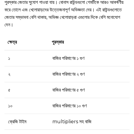
পুরস্কার জেতার সুযোগ পাওয়া যায়। বোনাস রাউন্ডগুলো গেমটিকে আরও আকর্ষণীয়
করে তোলে এবং খেলোয়াড়দের উত্তেজনাপূর্ণ অভিজ্ঞতা দেয়। এই রাউন্ডগুলোতে
জেতার সম্ভাবনা বেশি থাকায়, অভিজ্ঞ খেলোয়াড়রা এগুলোর দিকে বেশি মনোযোগ
দেন।
ক্ষেত্র
পুরস্কার
১
বাজির পরিমাণের ১ গুণ
২
বাজির পরিমাণের ২ গুণ
৫
বাজির পরিমাণের ৫ গুণ
১০
বাজির পরিমাণের ১০ গুণ
ক্রেজি টাইম
multipliers সহ বাজি