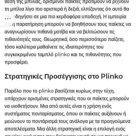
θέση της μπίλιας, ορισμένοι παίκτες προτιμούν να ρίχνουν
τη μπίλια λίγο πιο αριστερά ή δεξιά, ελπίζοντας ότι αυτό θα
την οδηγήσει σε μια πιο κερδοφόρα υποδοχή. Η εμπειρία
και η παρατήρηση μπορούν να βοηθήσουν τους παίκτες να
αναγνωρίσουν πιθανά μοτίβα και να βελτιώσουν τις
πιθανότητές τους. Θεωρητικά, όσο περισσότερο παίζετε,
τόσο καλύτερα μαθαίνετε τις ιδιαιτερότητες του
συγκεκριμένου ταμπλό plinko και τις πιθανότητες που
προσφέρει.
Στρατηγικές Προσέγγισης στο Plinko
Παρόλο που το plinko βασίζεται κυρίως στην τύχη,
υπάρχουν ορισμένες στρατηγικές που οι παίκτες μπορούν
να υιοθετήσουν. Μια από αυτές είναι η χρήση ενός
συστήματος πονταρίσματος, όπου οι παίκτες αυξάνουν ή
μειώνουν το ποντάρισμά τους ανάλογα με τα προηγούμενα
αποτελέσματα. Μια άλλη στρατηγική είναι η επιλογή ενός