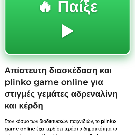
🔥 Παίξε
▶️
Απίστευτη διασκέδαση και
plinko game online για
στιγμές γεμάτες αδρεναλίνη
και κέρδη
Στον κόσμο των διαδικτυακών παιχνιδιών, το
plinko
game online
έχει κερδίσει τεράστια δημοτικότητα τα