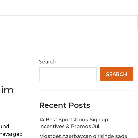
Search
SEARCH
 im
Recent Posts
14 Best Sportsbook Sign up
 und
Incentives & Promos Jul
Anavarged
Mostbet Azərbaycan girişində sadə