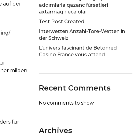
e auf der
addımlarla qazanc fürsətləri
axtarmaq necə olar
Test Post Created
Interwetten Anzahl-Tore-Wetten in
ing/
der Schweiz
L’univers fascinant de Betonred
Casino France vous attend
ur
ner milden
Recent Comments
No comments to show.
ders für
Archives