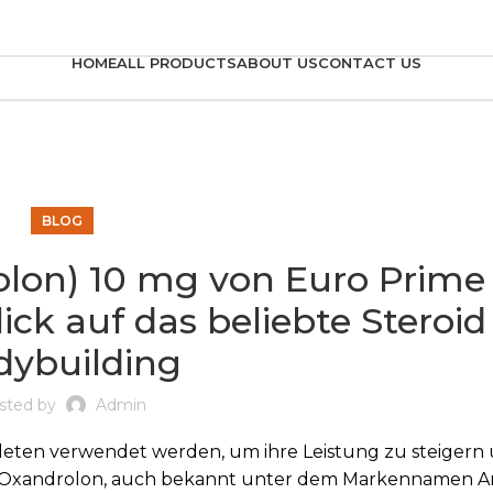
HOME
ALL PRODUCTS
ABOUT US
CONTACT US
BLOG
lon) 10 mg von Euro Prime
ick auf das beliebte Steroid
dybuilding
sted by
Admin
thleten verwendet werden, um ihre Leistung zu steigern
t Oxandrolon, auch bekannt unter dem Markennamen 