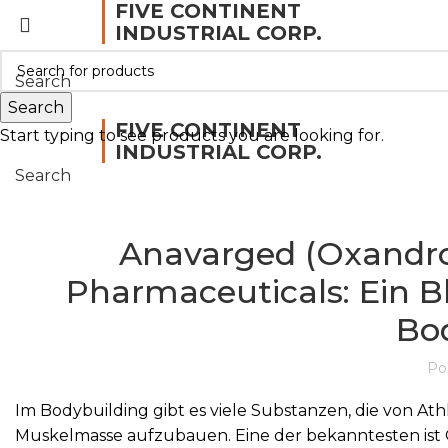
FIVE CONTINENT
INDUSTRIAL CORP.
Search
Menu
Search
FIVE CONTINENT
Start typing to see products you are looking for.
INDUSTRIAL CORP.
Search
Anavarged (Oxandro
Pharmaceuticals: Ein Bl
Bo
Po
Im Bodybuilding gibt es viele Substanzen, die von A
Muskelmasse aufzubauen. Eine der bekanntesten is