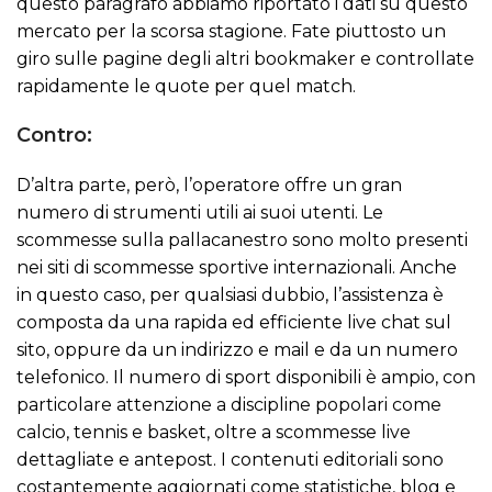
questo paragrafo abbiamo riportato i dati su questo
mercato per la scorsa stagione. Fate piuttosto un
giro sulle pagine degli altri bookmaker e controllate
rapidamente le quote per quel match.
Contro:
D’altra parte, però, l’operatore offre un gran
numero di strumenti utili ai suoi utenti. Le
scommesse sulla pallacanestro sono molto presenti
nei siti di scommesse sportive internazionali. Anche
in questo caso, per qualsiasi dubbio, l’assistenza è
composta da una rapida ed efficiente live chat sul
sito, oppure da un indirizzo e mail e da un numero
telefonico. Il numero di sport disponibili è ampio, con
particolare attenzione a discipline popolari come
calcio, tennis e basket, oltre a scommesse live
dettagliate e antepost. I contenuti editoriali sono
costantemente aggiornati come statistiche, blog e