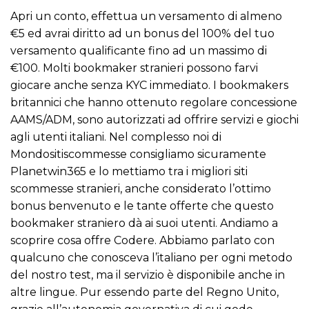
Apri un conto, effettua un versamento di almeno
€5 ed avrai diritto ad un bonus del 100% del tuo
versamento qualificante fino ad un massimo di
€100. Molti bookmaker stranieri possono farvi
giocare anche senza KYC immediato. I bookmakers
britannici che hanno ottenuto regolare concessione
AAMS/ADM, sono autorizzati ad offrire servizi e giochi
agli utenti italiani. Nel complesso noi di
Mondositiscommesse consigliamo sicuramente
Planetwin365 e lo mettiamo tra i migliori siti
scommesse stranieri, anche considerato l’ottimo
bonus benvenuto e le tante offerte che questo
bookmaker straniero dà ai suoi utenti. Andiamo a
scoprire cosa offre Codere. Abbiamo parlato con
qualcuno che conosceva l’italiano per ogni metodo
del nostro test, ma il servizio è disponibile anche in
altre lingue. Pur essendo parte del Regno Unito,