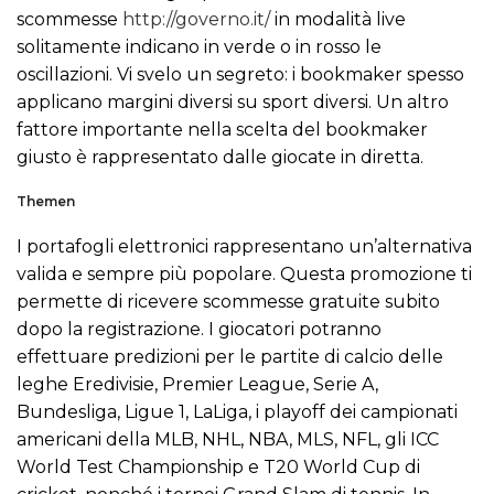
scommesse
http://governo.it/
in modalità live
solitamente indicano in verde o in rosso le
oscillazioni. Vi svelo un segreto: i bookmaker spesso
applicano margini diversi su sport diversi. Un altro
fattore importante nella scelta del bookmaker
giusto è rappresentato dalle giocate in diretta.
Themen
I portafogli elettronici rappresentano un’alternativa
valida e sempre più popolare. Questa promozione ti
permette di ricevere scommesse gratuite subito
dopo la registrazione. I giocatori potranno
effettuare predizioni per le partite di calcio delle
leghe Eredivisie, Premier League, Serie A,
Bundesliga, Ligue 1, LaLiga, i playoff dei campionati
americani della MLB, NHL, NBA, MLS, NFL, gli ICC
World Test Championship e T20 World Cup di