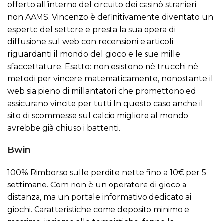
offerto all’interno del circuito dei casinò stranieri
non AAMS. Vincenzo è definitivamente diventato un
esperto del settore e presta la sua opera di
diffusione sul web con recensioni e articoli
riguardanti il mondo del gioco e le sue mille
sfaccettature. Esatto: non esistono nè trucchi nè
metodi per vincere matematicamente, nonostante il
web sia pieno di millantatori che promettono ed
assicurano vincite per tutti In questo caso anche il
sito di scommesse sul calcio migliore al mondo
avrebbe già chiuso i battenti.
Bwin
100% Rimborso sulle perdite nette fino a 10€ per 5
settimane. Com non è un operatore di gioco a
distanza, ma un portale informativo dedicato ai
giochi. Caratteristiche come deposito minimo e