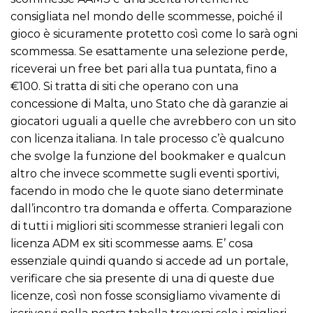
consigliata nel mondo delle scommesse, poiché il
gioco è sicuramente protetto così come lo sarà ogni
scommessa. Se esattamente una selezione perde,
riceverai un free bet pari alla tua puntata, fino a
€100. Si tratta di siti che operano con una
concessione di Malta, uno Stato che dà garanzie ai
giocatori uguali a quelle che avrebbero con un sito
con licenza italiana. In tale processo c’è qualcuno
che svolge la funzione del bookmaker e qualcun
altro che invece scommette sugli eventi sportivi,
facendo in modo che le quote siano determinate
dall’incontro tra domanda e offerta. Comparazione
di tutti i migliori siti scommesse stranieri legali con
licenza ADM ex siti scommesse aams. E’ cosa
essenziale quindi quando si accede ad un portale,
verificare che sia presente di una di queste due
licenze, così non fosse sconsigliamo vivamente di