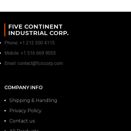
FIVE CONTINENT
INDUSTRIAL CORP.
Phone: +1 212 300 4115
Mobile: +1 516 669 9055
Email: contact@fciccorp.com
COMPANY INFO
Shipping & Handling
Privacy Policy
Contact us