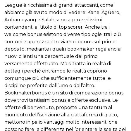
League è ricchissima di grandi attaccanti, come
abbiamo già avuto modo di vedere: Kane, Agüero,
Aubameyang e Salah sono agguerritissimi
contendenti al titolo di top scorer. Anche tra i
welcome bonus esistono diverse tipologie: tra i più
comuni e apprezzati troviamo i bonus sul primo
deposito, mediante i quali i bookmaker regalano ai
nuovi clienti una percentuale del primo
versamento effettuato. Ma si tratta in realtà di
dettagli perché entrambe le realtà coprono
comunque più che sufficientemente tutte le
discipline preferite dall’uno o dall’altro.
Bookmakerbonus è un sito di comparazione bonus
dove trovi tantissimi bonus e offerte esclusive. Le
offerte di benvenuto, proposte una tantum al
momento dell’iscrizione alla piattaforma di gioco,
mettono in palio vantaggi molto interessanti che
possono fare la differenza nell’orientare la scelta dei