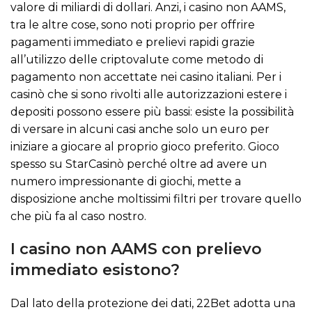
valore di miliardi di dollari. Anzi, i casino non AAMS,
tra le altre cose, sono noti proprio per offrire
pagamenti immediato e prelievi rapidi grazie
all’utilizzo delle criptovalute come metodo di
pagamento non accettate nei casino italiani. Per i
casinò che si sono rivolti alle autorizzazioni estere i
depositi possono essere più bassi: esiste la possibilità
di versare in alcuni casi anche solo un euro per
iniziare a giocare al proprio gioco preferito. Gioco
spesso su StarCasinò perché oltre ad avere un
numero impressionante di giochi, mette a
disposizione anche moltissimi filtri per trovare quello
che più fa al caso nostro.
I casino non AAMS con prelievo
immediato esistono?
Dal lato della protezione dei dati, 22Bet adotta una