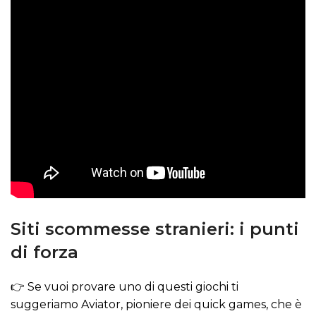
Siti scommesse stranieri: i punti
di forza
👉 Se vuoi provare uno di questi giochi ti
suggeriamo Aviator, pioniere dei quick games, che è