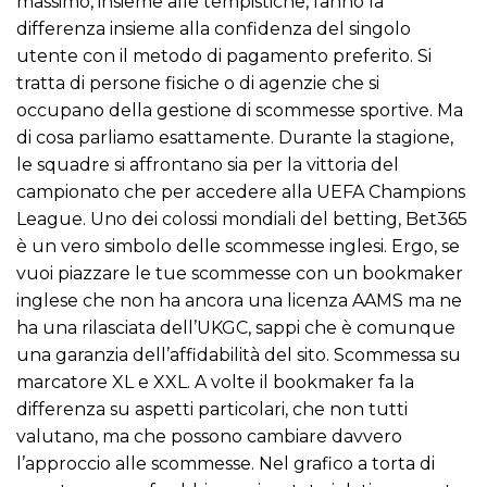
massimo, insieme alle tempistiche, fanno la
differenza insieme alla confidenza del singolo
utente con il metodo di pagamento preferito. Si
tratta di persone fisiche o di agenzie che si
occupano della gestione di scommesse sportive. Ma
di cosa parliamo esattamente. Durante la stagione,
le squadre si affrontano sia per la vittoria del
campionato che per accedere alla UEFA Champions
League. Uno dei colossi mondiali del betting, Bet365
è un vero simbolo delle scommesse inglesi. Ergo, se
vuoi piazzare le tue scommesse con un bookmaker
inglese che non ha ancora una licenza AAMS ma ne
ha una rilasciata dell’UKGC, sappi che è comunque
una garanzia dell’affidabilità del sito. Scommessa su
marcatore XL e XXL. A volte il bookmaker fa la
differenza su aspetti particolari, che non tutti
valutano, ma che possono cambiare davvero
l’approccio alle scommesse. Nel grafico a torta di