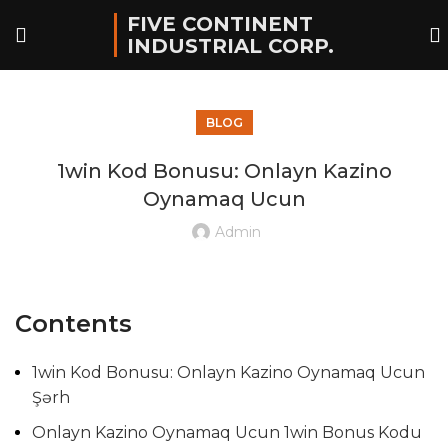
FIVE CONTINENT
INDUSTRIAL CORP.
BLOG
1win Kod Bonusu: Onlayn Kazino
Oynamaq Ucun
Admin
Contents
1win Kod Bonusu: Onlayn Kazino Oynamaq Ucun
Şərh
Onlayn Kazino Oynamaq Ucun 1win Bonus Kodu