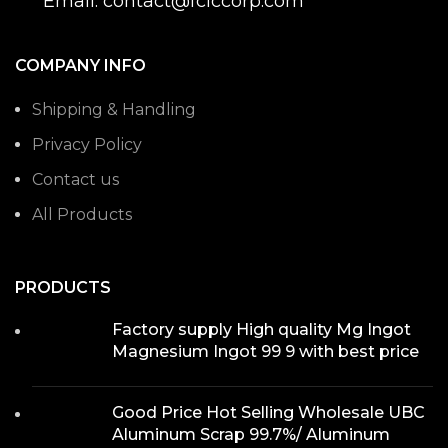
Email: contact@fciccorp.com
COMPANY INFO
Shipping & Handling
Privacy Policy
Contact us
All Products
PRODUCTS
Factory supply High quality Mg Ingot
Magnesium Ingot 99 9 with best price
Good Price Hot Selling Wholesale UBC
Aluminum Scrap 99.7%/ Aluminum