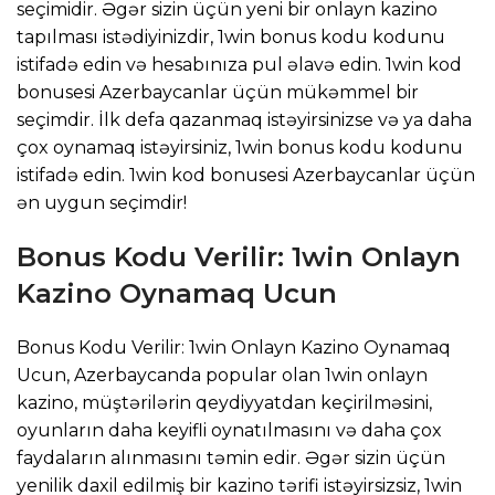
seçimidir. Əgər sizin üçün yeni bir onlayn kazino
tapılması istədiyinizdir, 1win bonus kodu kodunu
istifadə edin və hesabınıza pul əlavə edin. 1win kod
bonusesi Azerbaycanlar üçün mükəmmel bir
seçimdir. İlk defa qazanmaq istəyirsinizse və ya daha
çox oynamaq istəyirsiniz, 1win bonus kodu kodunu
istifadə edin. 1win kod bonusesi Azerbaycanlar üçün
ən uygun seçimdir!
Bonus Kodu Verilir: 1win Onlayn
Kazino Oynamaq Ucun
Bonus Kodu Verilir: 1win Onlayn Kazino Oynamaq
Ucun, Azerbaycanda popular olan 1win onlayn
kazino, müştərilərin qeydiyyatdan keçirilməsini,
oyunların daha keyifli oynatılmasını və daha çox
faydaların alınmasını təmin edir. Əgər sizin üçün
yenilik daxil edilmiş bir kazino tərifi istəyirsizsiz, 1win