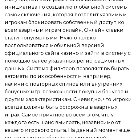
инициатива по созданию глобальной системы
самоисключения, которая позволит уязвимым
игрокам блокировать собственный доступ ко
всем азартным играм онлайн. Онлайн ставки
стали популярными. Нужно только
воспользоваться мобильной версией
официального сайта казино и зайти в систему с
помощью ранее указанных регистрационных
данных. Система фильтров позволяет выбирать
автоматы по их особенностям например,
наличию повторных спинов или внутренних
бонусных игр, возможности покупки бонусов и
другим характеристикам. Очевидно, что игроки
всегда должны быть осторожны в азартных
играх. Самое приятное во всем этом, что у
каждого есть шанс выиграть, независимо от
вашего игрового опыта. На данный момент еще
не все казино работают по украинской