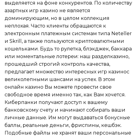
выделяется на фоне конкурентов. По количеству
азартных игр казино не является
доминирующим, но в целом коллекция
неплохая. Часто клиенты обращаются к
электронным платежным системам типа Neteller
и Skrill, а также пользуются криптовалютными
кошельками. Будь то рулетка, блэкджек, баккара
или моментальные лотереи: наш разделказино,
прошедший строгий контроль качества,
предлагает множество интересных игр казинос
великолепными шансами на успех. В этом
онлайн казино Вы можете провести свое
свободное время именно так, как Вам хочется.
Киберпанки получают доступ к вашему
банковскому счету и начинают собирать ваши
личные данные. Им могут выдаваться бонусные
баллы, реальные деньги, фриспины, кешбэк.
Подобные файлы не хранят ваши персональные