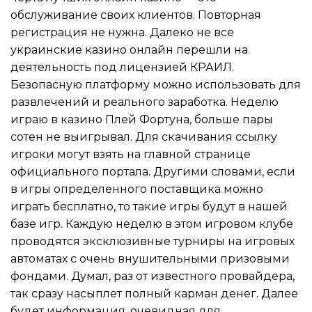
обслуживание своих клиентов. Повторная
регистрация не нужна. Далеко не все
украинские казино онлайн перешли на
деятельность под лицензией КРАИЛ.
Безопасную платформу можно использовать для
развлечений и реального заработка. Неделю
играю в казино Плей Фортуна, больше пары
сотен не выигрывал. Для скачивания ссылку
игроки могут взять на главной странице
официального портала. Другими словами, если
в игры определенного поставщика можно
играть бесплатно, то такие игры будут в нашей
базе игр. Каждую неделю в этом игровом клубе
проводятся эксклюзивные турниры на игровых
автоматах с очень внушительными призовыми
фондами. Думал, раз от известного провайдера,
так сразу насыплет полный карман денег. Далее
будет информация, очевидная для