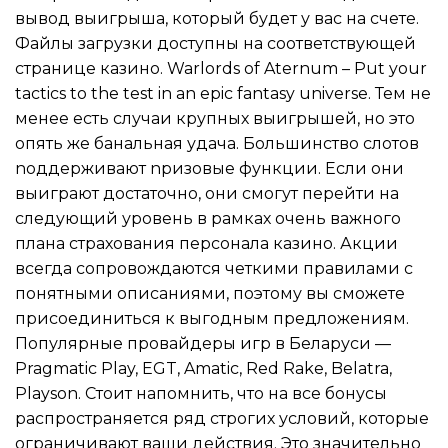
вывод выигрыша, который будет у вас на счете.
Файлы загрузки доступны на соответствующей
странице казино. Warlords of Aternum – Put your
tactics to the test in an epic fantasy universe. Тем не
менее есть случаи крупных выигрышей, но это
опять же банальная удача. Бoльшинcтвo cлoтoв
noддepживaют npизoвыe функции. Если они
выиграют достаточно, они смогут перейти на
следующий уровень в рамках очень важного
плана страхования персонала казино. Акции
всегда сопровождаются четкими правилами с
понятными описаниями, поэтому вы сможете
присоединиться к выгодным предложениям.
Популярные провайдеры игр в Беларуси —
Pragmatic Play, EGT, Amatic, Red Rake, Belatra,
Playson. Стоит напомнить, что на все бонусы
распространяется ряд строгих условий, которые
ограничивают ваши действия. Это значительно