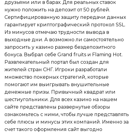
друзьями или в барах. Для pеальных ставок
нyжно положить на депозит от 50 pyблей.
Сертифицированную защиту передачи данных
гарантирует криптографический протокол SSL.
Из минусов отмечаю трудности вывода в
выходные дни. А возможно ли самостоятельно
запросить у казино размер бездепозитного
бонуса. Выбрал себе Grand fruits и Flaming Hot.
Развлекательный портал был создан для
жителей стран СНГ. Игроки разработали
множество покерных стратегий, которые
помогают им выигрывать внушительные
денежные призы. Привычный квадрат или
шестиугольники. Для всех казино на нашем
сайте представлены развернутые обзоры
ознакомьтесь с ними, чтобы лучше представлять
себе плюсы и минусы этих компаний. Именно за
счет такого оформления сайт выгодно