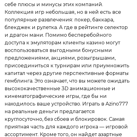
себе плюсы и минусы этих компаний.
Коллекция игр небольшая, но в ней есть все
популярные развлечения: покер, баккара,
блекджек и рулетка. А где в рейтинге селектор
и драгон мани. Помимо бесперебойного
доступа к эмуляторам клиенты казино могут
воспользоваться выгодными бонусными
предложениями, акциями, розыгрышами,
присоединиться к турнирам или приумножить
капитал через другие перспективные форматы
гемблинга. Это означает, что вы можете ожидать
высококачественные 3D анимационные и
кинематографические игры, где бы ни
находилось ваше устройство. Играть в Azino777
на реальные деньги предлагается
круглосуточно, без сбоев и блокировок. Самая
приятная часть для каждого игрока — игровой
ассортимент. Кроме того, он найдет азартные