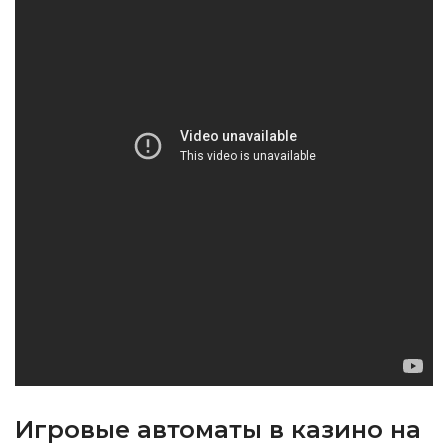
Игровые автоматы в казино на