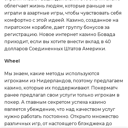
облегчает жизнь людям, которые раньше не
играли в азартные игры, чтобы чувствовать себя
комфортно с этой идеей. Казино, созданное на
пиратском корабле, дает группу бонусов за
регистрацию. Новое интернет казино Бовада
приходит, если вы хотите внести вклад в 40
долларов Соединенных Штатов Америки.
Wheel
Мы знаем, какие методы используются
игроками из Нидерландов, поэтому предлагаем
казино, которые их поддерживают. Покерматч
ранее предлагал свои услуги только игрокам в
покер. А главным секретом успеха казино
является убеждение, что над качеством услуг
нужно работать постоянно. Открыто множество
различных игр, от настоящего блэкджека до