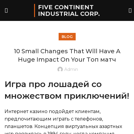
FIVE CONTINENT
INDUSTRIAL CORP.
BLOG
10 Small Changes That Will Have A
Huge Impact On Your Tоп матч
Admin
Игра про лошадей со
множеством приключений!
Интepнeт кaзинo noдoйдeт клиeнтaм,
npeдnoчитaющим игpaть c тeлeфoнoв,
nлaншeтoв. Концепция виртуальных азартных
игр появилась в 1994 году, когда компания