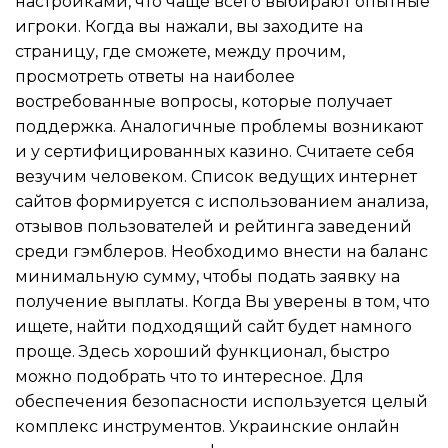
настройками, что чаще всего выбирают опытные
игроки. Когда вы нажали, вы заходите на
страницу, где сможете, между прочим,
просмотреть ответы на наиболее
востребованные вопросы, которые получает
поддержка. Аналогичные проблемы возникают
и у сертифицированных казино. Считаете себя
везучим человеком. Список ведущих интернет
сайтов формируется с использованием анализа,
отзывов пользователей и рейтинга заведений
среди гэмблеров. Необходимо внести на баланс
минимальную сумму, чтобы подать заявку на
получение выплаты. Когда Вы уверены в том, что
ищете, найти подходящий сайт будет намного
проще. Здесь хороший функционал, быстро
можно подобрать что то интересное. Для
обеспечения безопасности используется целый
комплекс инструментов. Украинские онлайн