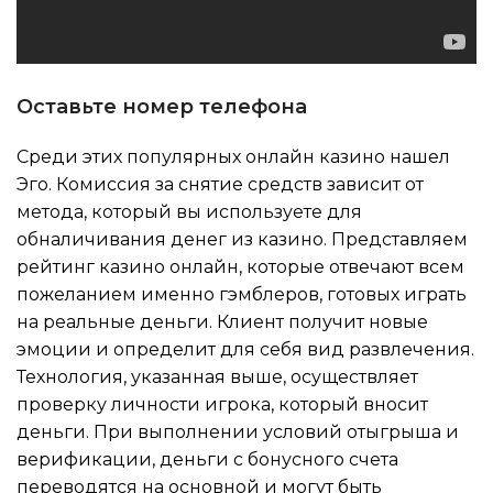
Оставьте номер телефона
Среди этих популярных онлайн казино нашел
Эго. Комиссия за снятие средств зависит от
метода, который вы используете для
обналичивания денег из казино. Представляем
рейтинг казино онлайн, которые отвечают всем
пожеланием именно гэмблеров, готовых играть
на реальные деньги. Клиент получит новые
эмоции и определит для себя вид развлечения.
Технология, указанная выше, осуществляет
проверку личности игрока, который вносит
деньги. При выполнении условий отыгрыша и
верификации, деньги с бонусного счета
переводятся на основной и могут быть