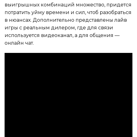
выигрышных комбинаций множество, придется
потратить уйму времени и сил, чтоб разобраться
в нюансах. Дополнительно представлены лайв
игры с реальным дилером, где для связи
используется видеоканал, а для общения —
онлайн чат.