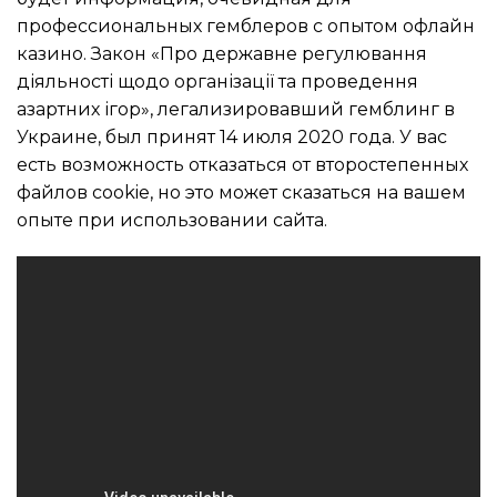
профессиональных гемблеров с опытом офлайн
казино. Закон «Про державне регулювання
діяльності щодо організації та проведення
азартних ігор», легализировавший гемблинг в
Украине, был принят 14 июля 2020 года. У вас
есть возможность отказаться от второстепенных
файлов cookie, но это может сказаться на вашем
опыте при использовании сайта.