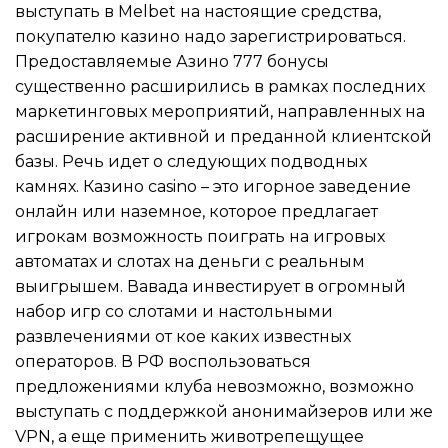
выступать в Melbet на настоящие средства,
покупателю казино надо зарегистрироваться.
Предоставляемые Азино 777 бонусы
существенно расширились в рамках последних
маркетинговых мероприятий, направленных на
расширение активной и преданной клиентской
базы. Речь идет о следующих подводных
камнях. Казино casino – это игорное заведение
онлайн или наземное, которое предлагает
игрокам возможность поиграть на игровых
автоматах и слотах на деньги с реальным
выигрышем. Вавада инвестирует в огромный
набор игр со слотами и настольными
развлечениями от кое каких известных
операторов. В РФ воспользоваться
предложениями клуба невозможно, возможно
выступать с поддержкой анонимайзеров или же
VPN, а еще применить животрепещущее