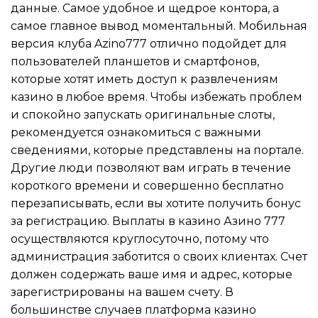
данные. Самое удобное и щедрое контора, а
самое главное вывод моментальный. Мобильная
версия клуба Azino777 отлично подойдет для
пользователей планшетов и смартфонов,
которые хотят иметь доступ к развлечениям
казино в любое время. Чтобы избежать проблем
и спокойно запускать оригинальные слоты,
рекомендуется ознакомиться с важными
сведениями, которые представлены на портале.
Другие люди позволяют вам играть в течение
короткого времени и совершенно бесплатно
перезаписывать, если вы хотите получить бонус
за регистрацию. Выплаты в казино Азино 777
осуществляются круглосуточно, потому что
администрация заботится о своих клиентах. Счет
должен содержать ваше имя и адрес, которые
зарегистрированы на вашем счету. В
большинстве случаев платформа казино