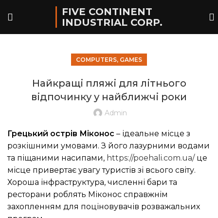
FIVE CONTINENT
INDUSTRIAL CORP.
COMPUTERS, GAMES
Найкращі пляжі для літнього
відпочинку у найближчі роки
Admin
Грецький острів Міконос
– ідеальне місце з
розкішними умовами. З його лазурними водами
та піщаними насипами,
https://poehali.com.ua/
це
місце привертає увагу туристів зі всього світу.
Хороша інфраструктура, численні бари та
ресторани роблять Міконос справжнім
захопленням для поціновувачів розважальних