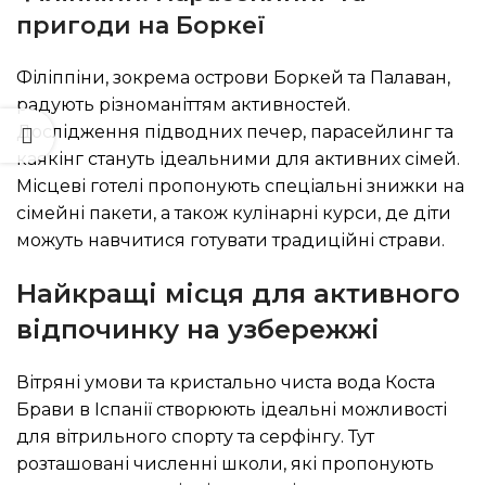
пригоди на Боркеї
Філіппіни, зокрема острови Боркей та Палаван,
радують різноманіттям активностей.
Дослідження підводних печер, парасейлинг та
каякінг стануть ідеальними для активних сімей.
Місцеві готелі пропонують спеціальні знижки на
сімейні пакети, а також кулінарні курси, де діти
можуть навчитися готувати традиційні страви.
Найкращі місця для активного
відпочинку на узбережжі
Вітряні умови та кристально чиста вода Коста
Брави в Іспанії створюють ідеальні можливості
для вітрильного спорту та серфінгу. Тут
розташовані численні школи, які пропонують