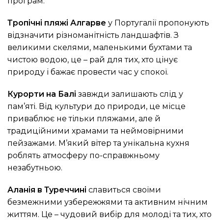
програм.
Тропічні пляжі Алгарве
у Португалії пропонують
відзначити різноманітність ландшафтів. З
великими скелями, маленькими бухтами та
чистою водою, це – рай для тих, хто цінує
природу і бажає провести час у спокої.
Курорти на Балі
завжди залишають слід у
пам’яті. Від культури до природи, це місце
приваблює не тільки пляжами, але й
традиційними храмами та неймовірними
пейзажами. М’який вітер та унікальна кухня
роблять атмосферу по-справжньому
незабутньою.
Аланія в Туреччині
славиться своїми
безмежними узбережжями та активним нічним
життям. Це – чудовий вибір для молоді та тих, хто