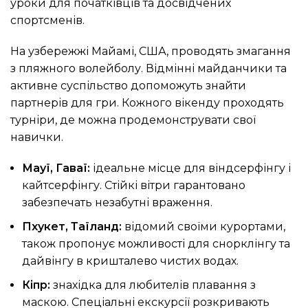
уроки для початківців та досвідчених
спортсменів.
На узбережжі Майамі, США, проводять змагання
з пляжного волейболу. Відмінні майданчики та
активне суспільство допоможуть знайти
партнерів для гри. Кожного вікенду проходять
турніри, де можна продемонструвати свої
навички.
Мауї, Гаваї:
ідеальне місце для віндсерфінгу і
кайтсерфінгу. Стійкі вітри гарантовано
забезпечать незабутні враження.
Пхукет, Таїланд:
відомий своїми курортами,
також пропонує можливості для снорклінгу та
дайвінгу в кришталево чистих водах.
Кіпр:
знахідка для любителів плавання з
маскою. Спеціальні екскурсії розкривають