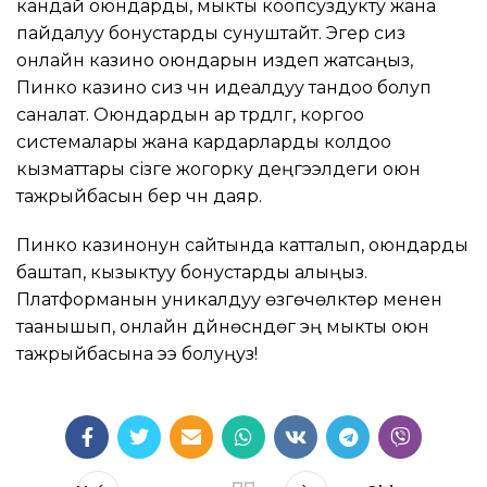
кандай оюндарды, мыкты коопсуздукту жана
пайдалуу бонустарды сунуштайт. Эгер сиз
онлайн казино оюндарын издеп жатсаңыз,
Пинко казино сиз үчүн идеалдуу тандоо болуп
саналат. Оюндардын ар түрдүүлүгү, коргоо
системалары жана кардарларды колдоо
кызматтары сізге жогорку деңгээлдеги оюн
тажрыйбасын берүү үчүн даяр.
Пинко казинонун сайтында катталып, оюндарды
баштап, кызыктуу бонустарды алыңыз.
Платформанын уникалдуу өзгөчөлүктөрү менен
таанышып, онлайн дүйнөсүндөгү эң мыкты оюн
тажрыйбасына ээ болуңуз!