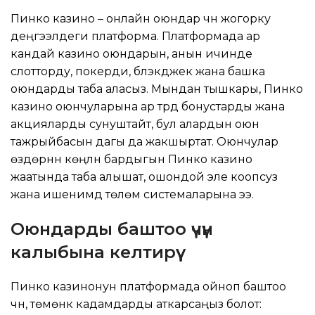
Пинко казино – онлайн оюндар үчүн жогорку
деңгээлдеги платформа. Платформада ар
кандай казино оюндарын, анын ичинде
слотторду, покерди, блэкджек жана башка
оюндарды таба аласыз. Мындан тышкары, Пинко
казино оюнчуларына ар түрдүү бонустарды жана
акцияларды сунуштайт, бул алардын оюн
тажрыйбасын дагы да жакшыртат. Оюнчулар
өздөрүнүн көңүлүн бардыгын Пинко казино
жаатында таба алышат, ошондой эле коопсуз
жана ишенимдүү төлөм системаларына ээ.
Оюндарды баштоо үчүн
калыбына келтирүү
Пинко казинонун платформада ойноп баштоо
үчүн, төмөнкү кадамдарды аткарсаңыз болот: