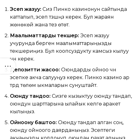
Эсеп жазуу:
Сиз Пинко казинонун сайтында
катталып, эсеп түзүшүңүз керек. Бул жараян
жөнөкөй жана тез өтөт.
Маалыматтарды текшерүү:
Эсеп жазуу
учурунда берген маалыматтарыңызды
текшериңиз. Бул коопсуздукту камсыз кылуу
үчүн керек.
Депозитти жасоо:
Оюндарды ойноо үчүн
эсепке акча салууңуз керек. Пинко казино ар
түрдүү төлөм ыкмаларын сунуштайт.
Оюнду тандоо:
Сизге кызыктуу оюнду тандап,
оюндун шарттарына ылайык келүүгө аракет
кылыңыз.
Ойноону баштоо:
Оюнду тандап алган соң,
оюнду ойноого даярданыңыз. Эсептеги
акчаңызды колдонуп, оюндан рахат алыңыз.