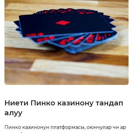
Ниети Пинко казинону тандап
алуу
Пинко казинонун платформасы, оюнчулар үчүн ар