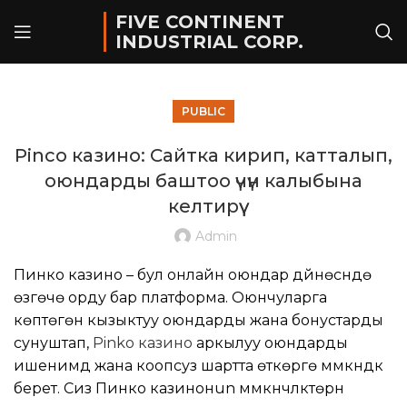
FIVE CONTINENT
INDUSTRIAL CORP.
PUBLIC
Pinco казино: Сайтка кирип, катталып,
оюндарды баштоо үчүн калыбына
келтирүү
Admin
Пинко казино – бул онлайн оюндар дүйнөсүндө
өзгөчө орду бар платформа. Оюнчуларга
көптөгөн кызыктуу оюндарды жана бонустарды
сунуштап,
Pinko казино
аркылуу оюндарды
ишенимдүү жана коопсуз шартта өткөрүүгө мүмкүндүк
берет. Сиз Пинко казинонun мүмкүнчүлүктөрүн