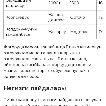
Оюндардын
2000+
1500+
180
тандоосу
Жакшы
Коопсуздук
Орточо
Тө
деңгээл
Колдонуучунун
Жогорку
Модерал
Тө
тажрыйбасы
Жогоруда көрсөтүлгөн таблица Пинко казинонун
өзгөчөлүктөрү менен атаандаштарынын
өзгөчөлүктөрүн салыштырат. Пинко казино,
ойногон тажрыйбада жогорку деңгээлдеги
маанилүү көрсөткүчтөргө ээ, бул оюнчулар үчүн
артыкчылык берет.
Негизги пайдалары
Пинко казинонун негизги пайдалары оюнчулар
үчүн ар кандай артыкчылыктарды сунуштайт.