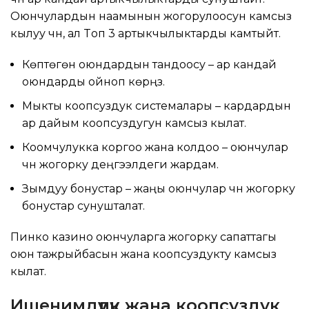
Оюнчулардын наамынын жогорулоосун камсыз
кылуу үчүн, ал Tоп 3 артыкчылыктарды камтыйт.
Көптөгөн оюндардын тандоосу – ар кандай
оюндарды ойноп көрүңүз.
Мыкты коопсуздук системалары – кардардын
ар дайым коопсуздугун камсыз кылат.
Коомчулукка коргоо жана колдоо – оюнчулар
үчүн жогорку деңгээлдеги жардам.
Зымдуу бонустар – жаңы оюнчулар үчүн жогорку
бонустар сунушталат.
Пинко казино оюнчуларга жогорку сапаттагы
оюн тажрыйбасын жана коопсуздукту камсыз
кылат.
Ишенимдүүлүк жана коопсуздук