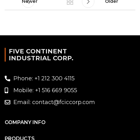
Newer
Older
FIVE CONTINENT
INDUSTRIAL CORP.
Phone: +1 212 300 4115
Mobile: +1 516 669 9055
Email: contact@fciccorp.com
COMPANY INFO
PRODUCTS