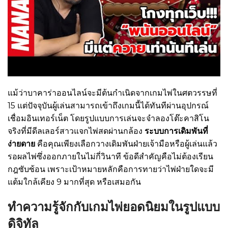
แม้ว่าบาคาร่าออนไลน์จะมีต้นกำเนิดจากเกมไพ่ในศตวรรษที่
15 แต่ปัจจุบันผู้เล่นสามารถเข้าถึงเกมนี้ได้ทันทีผ่านอุปกรณ์
เชื่อมอินเทอร์เน็ต โดยรูปแบบการเล่นจะจำลองโต๊ะคาสิโน
จริงที่มีดีลเลอร์สาวแจกไพ่สดผ่านกล้อง
ระบบการเดิมพันที่
ง่ายดาย
คือคุณเพียงเลือกวางเดิมพันฝ่ายเจ้ามือหรือผู้เล่นแล้ว
รอผลไพ่ซึ่งออกภายในไม่กี่วินาที ข้อดีสำคัญคือไม่ต้องเรียน
กฎซับซ้อน เพราะเป้าหมายหลักคือการทายว่าไพ่ฝ่ายใดจะมี
แต้มใกล้เคียง 9 มากที่สุด หรือเสมอกัน
ทำความรู้จักกับเกมไพ่ยอดนิยมในรูปแบบ
ดิจิทัล