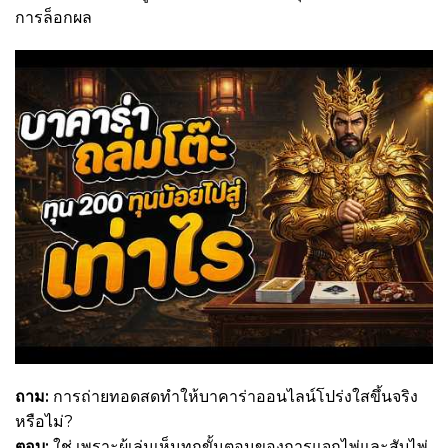
การล็อกผล
ถาม:
การถ่ายทอดสดทำให้บาคาร่าออนไลน์โปร่งใสขึ้นจริง
หรือไม่?
ตอบ:
ใช่ เพราะผู้เล่นเห็นทุกขั้นตอนของการแจกไพ่และสับไพ่