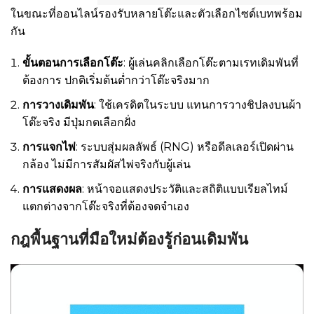
ในขณะที่ออนไลน์รองรับหลายโต๊ะและตัวเลือกไซด์เบทพร้อม
กัน
ขั้นตอนการเลือกโต๊ะ
: ผู้เล่นคลิกเลือกโต๊ะตามเรทเดิมพันที่
ต้องการ ปกติเริ่มต้นต่ำกว่าโต๊ะจริงมาก
การวางเดิมพัน
: ใช้เครดิตในระบบ แทนการวางชิปลงบนผ้า
โต๊ะจริง มีปุ่มกดเลือกฝั่ง
การแจกไพ่
: ระบบสุ่มผลลัพธ์ (RNG) หรือดีลเลอร์เปิดผ่าน
กล้อง ไม่มีการสัมผัสไพ่จริงกับผู้เล่น
การแสดงผล
: หน้าจอแสดงประวัติและสถิติแบบเรียลไทม์
แตกต่างจากโต๊ะจริงที่ต้องจดจำเอง
กฎพื้นฐานที่มือใหม่ต้องรู้ก่อนเดิมพัน