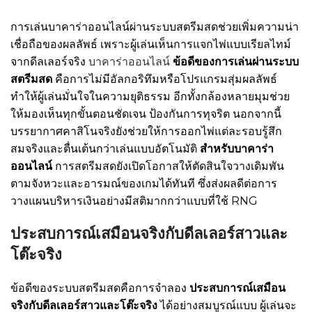
การเล่นบาคาร่าออนไลน์ผ่านระบบสตรีมสดช่วยเพิ่มความน่า
เชื่อถือของผลลัพธ์ เพราะผู้เล่นเห็นการแจกไพ่แบบเรียลไทม์
จากดีลเลอร์จริง
บาคาร่าออนไลน์
ข้อดีของการเล่นผ่านระบบ
สตรีมสด
คือการไม่มีอัลกอริทึมหรือโปรแกรมสุ่มผลลัพธ์
ทำให้ผู้เล่นมั่นใจในความยุติธรรม อีกทั้งกล้องหลายมุมช่วย
ให้มองเห็นทุกขั้นตอนชัดเจน ป้องกันการทุจริต นอกจากนี้
บรรยากาศคาสิโนจริงยังช่วยให้การออกไพ่แต่ละรอบรู้สึก
สมจริงและตื่นเต้นกว่าเล่นแบบอัตโนมัติ
สำหรับบาคาร่า
ออนไลน์
การสตรีมสดยังเปิดโอกาสให้ตัดสินใจวางเดิมพัน
ตามจังหวะและอารมณ์ของเกมได้ทันที ซึ่งส่งผลดีต่อการ
วางแผนบริหารเงินอย่างมีสติมากกว่าแบบที่ใช้ RNG
ประสบการณ์เสมือนจริงกับดีลเลอร์สาวและ
โต๊ะจริง
ข้อดีของระบบสตรีมสดคือการจำลอง
ประสบการณ์เสมือน
จริงกับดีลเลอร์สาวและโต๊ะจริง
ได้อย่างสมบูรณ์แบบ ผู้เล่นจะ