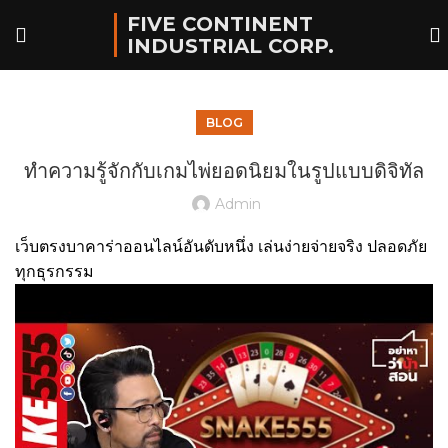
FIVE CONTINENT
INDUSTRIAL CORP.
BLOG
ทำความรู้จักกับเกมไพ่ยอดนิยมในรูปแบบดิจิทัล
Admin
เว็บตรงบาคาร่าออนไลน์อันดับหนึ่ง เล่นง่ายจ่ายจริง ปลอดภัย
ทุกธุรกรรม