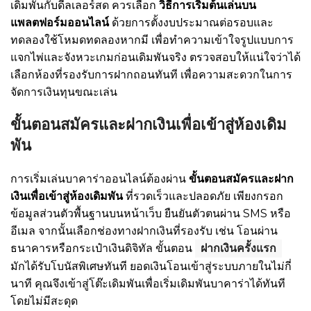
เดิมพันกับดีลเลอร์สด ควรเลือก
วิธีการเริ่มต้นเล่นบน
แพลตฟอร์มออนไลน์
ด้วยการตั้งงบประมาณต่อรอบและ
ทดลองใช้โหมดทดลองหากมี เพื่อทำความเข้าใจรูปแบบการ
แจกไพ่และจังหวะเกมก่อนเดิมพันจริง ตรวจสอบให้แน่ใจว่าได้
เลือกห้องที่รองรับการฝากถอนทันที เพื่อความสะดวกในการ
จัดการเงินทุนขณะเล่น
ขั้นตอนสมัครและฝากเงินเพื่อเข้าสู่ห้องเดิม
พัน
การเริ่มเล่นบาคาร่าออนไลน์ต้องผ่าน
ขั้นตอนสมัครและฝาก
เงินเพื่อเข้าสู่ห้องเดิมพัน
ที่รวดเร็วและปลอดภัย เพียงกรอก
ข้อมูลส่วนตัวพื้นฐานบนหน้าเว็บ ยืนยันตัวตนผ่าน SMS หรือ
อีเมล จากนั้นเลือกช่องทางฝากเงินที่รองรับ เช่น โอนผ่าน
ธนาคารหรือกระเป๋าเงินดิจิทัล ขั้นตอน
ฝากเงินครั้งแรก
มักได้รับโบนัสพิเศษทันที ยอดเงินโอนเข้าสู่ระบบภายในไม่กี่
นาที คุณจึงเข้าสู่โต๊ะเดิมพันเพื่อเริ่มเดิมพันบาคาร่าได้ทันที
โดยไม่มีสะดุด