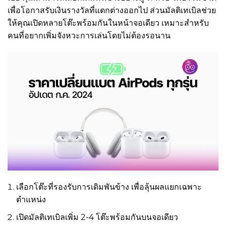
เพื่อโอกาสรับเงินรางวัลที่แตกต่างออกไป ส่วนมัลติเทเบิลช่วย
ให้คุณเปิดหลายโต๊ะพร้อมกันในหน้าจอเดียว เหมาะสำหรับ
คนที่อยากเพิ่มจังหวะการเล่นโดยไม่ต้องรอนาน
เลือกโต๊ะที่รองรับการเดิมพันข้าง เพื่อลุ้นผลแยกเฉพาะ
ตำแหน่ง
เปิดมัลติเทเบิลเพิ่ม 2-4 โต๊ะพร้อมกันบนจอเดียว