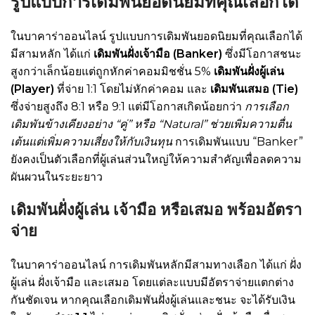
รูปแบบการเดิมพันยอดนิยมที่คุณเลือกได้
ในบาคาร่าออนไลน์ รูปแบบการเดิมพันยอดนิยมที่คุณเลือกได้
มีสามหลัก ได้แก่
เดิมพันฝั่งเจ้ามือ (Banker)
ซึ่งมีโอกาสชนะ
สูงกว่าเล็กน้อยแต่ถูกหักค่าคอมมิชชั่น 5%
เดิมพันฝั่งผู้เล่น
(Player)
ที่จ่าย 1:1 โดยไม่หักค่าคอม และ
เดิมพันเสมอ (Tie)
ซึ่งจ่ายสูงถึง 8:1 หรือ 9:1 แต่มีโอกาสเกิดน้อยกว่า
การเลือก
เดิมพันข้างเคียงอย่าง “คู่” หรือ “Natural” ช่วยเพิ่มความตื่น
เต้นแต่เพิ่มความเสี่ยงให้กับเงินทุน
การเดิมพันแบบ “Banker”
ยังคงเป็นตัวเลือกที่ผู้เล่นส่วนใหญ่ให้ความสำคัญเพื่อลดความ
ผันผวนในระยะยาว
เดิมพันฝั่งผู้เล่น เจ้ามือ หรือเสมอ พร้อมอัตรา
จ่าย
ในบาคาร่าออนไลน์ การเดิมพันหลักมีสามทางเลือก ได้แก่ ฝั่ง
ผู้เล่น ฝั่งเจ้ามือ และเสมอ โดยแต่ละแบบมีอัตราจ่ายแตกต่าง
กันชัดเจน หากคุณเลือกเดิมพันฝั่งผู้เล่นและชนะ จะได้รับเงิน