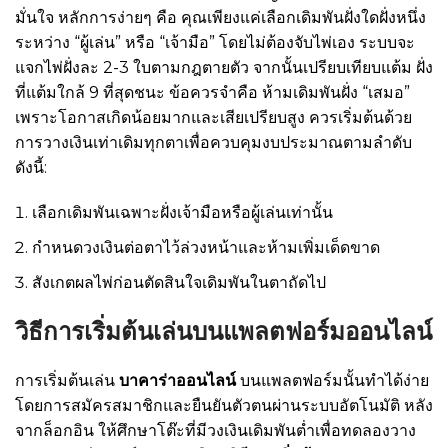
มั่นใจ หลักการง่ายๆ คือ คุณเพียงแค่เลือกเดิมพันฝั่งใดฝั่งหนึ่ง
ระหว่าง “ผู้เล่น” หรือ “เจ้ามือ” โดยไม่ต้องจับไพ่เอง ระบบจะ
แจกไพ่ฝั่งละ 2-3 ใบตามกฎตายตัว จากนั้นเปรียบเทียบแต้ม ฝั่ง
ที่แต้มใกล้ 9 ที่สุดชนะ ข้อควรจำคือ ห้ามเดิมพันฝั่ง “เสมอ”
เพราะโอกาสเกิดน้อยมากและเสียเปรียบสูง ควรเริ่มต้นด้วย
การวางเงินเท่าเดิมทุกตาเพื่อควบคุมงบประมาณตามลำดับ
ดังนี้:
เลือกเดิมพันเฉพาะฝั่งเจ้ามือหรือผู้เล่นเท่านั้น
กำหนดวงเงินต่อตาไว้ล่วงหน้าและห้ามเพิ่มเด็ดขาด
สังเกตผลไพ่ก่อนตัดสินใจเดิมพันในตาถัดไป
วิธีการเริ่มต้นเล่นบนแพลตฟอร์มออนไลน์
การเริ่มต้นเล่น
บาคาร่าออนไลน์
บนแพลตฟอร์มนั้นทำได้ง่าย
โดยการสมัครสมาชิกและยืนยันตัวตนผ่านระบบอัตโนมัติ หลัง
จากล็อกอิน ให้ศึกษาโต๊ะที่มีวงเงินเดิมพันต่ำเพื่อทดลองวาง