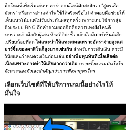
มือใหม่ที่เพิ่งเริ่มเล่นบาคาร่าออนไลน์มักสงสัยว่า “สูตรเสือ
มังกร” หรือการอ่านเค้าไพ่ใช้ได้จริงหรือไม่ คำตอบคือช่วยให้
เห็นแนวโน้มแต่ไม่รับประกันผลทุกครั้ง เพราะเกมใช้การสุ่ม
ด้วยระบบ RNG อีกคำถามยอดฮิตคือควรแทงฝั่งไหนดี
ระหว่างเจ้ามือกับผู้เล่น ซึ่งสถิติบ่งชี้ว่าเจ้ามือมีเปอร์เซ็นต์เสีย
เปรียบน้อยที่สุด
ไม่แนะนำให้แทงเสมอเพราะอัตราจ่ายสูงแต่
มาร์จิ้นของคาสิโนก็สูงมากเช่นกัน
สำหรับการเดินเงิน ควรมี
วินัยและกำหนดวงเงินก่อนเล่น
อย่าเพิ่มทุนทันทีเมื่อเสียต่อ
เนื่องเพราะอาจทำให้เสียมากกว่าเดิม
บางครั้งความมั่นใจใน
จังหวะของตัวเองสำคัญกว่าการพึ่งพาสูตรใดๆ
เลือกเว็บไซต์ที่ให้บริการเกมนี้อย่างไรให้
มั่นใจ